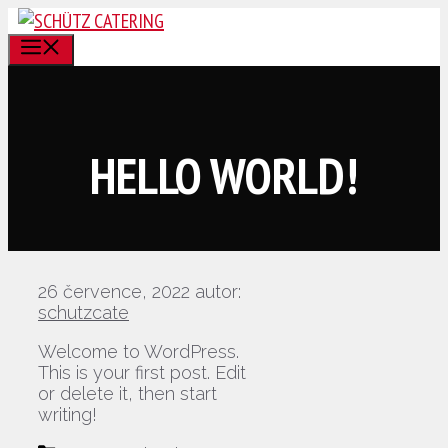
Přeskočit
na
MENU
obsah
HELLO WORLD!
26 července, 2022
autor:
schutzcate
Welcome to WordPress.
This is your first post. Edit
or delete it, then start
writing!