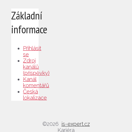
Základní
informace
Přihlásit
se
Zdroj
kanálů
(příspěvky)
Kanál
komentářů
Česká
lokalizace
©2026
is-expert.cz
Kariéra